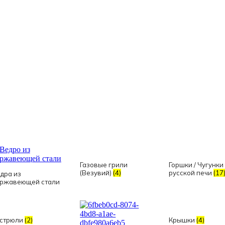
Газовые грили
Горшки / Чугунки
(Везувий)
(4)
русской печи
(17
дра из
ржавеющей стали
стрюли
(2)
Крышки
(4)