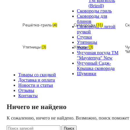
ТМ Бризолль
(Brizoll)
Сковороды гриль
Сковороды для
блинов
Решётка-гриль
(4)
Сковороды
(31)
Ск
Сковороды с литой
ручкой
Ступки
Утятницы
Утятницы
(3)
Ухваты
(3)
Чу
Ухваты
"M
Чугунная посуда TM
"Maysternya" New
Чугунный Садж-
Крышка сковорода
Шумовки
Товары со скидкой
Доставка и оплата
Новости и статьи
Отзывы
Контакты
Ничего не найдено
К сожалению, ничего не найдено. Возможно, поиск поможет
Поиск