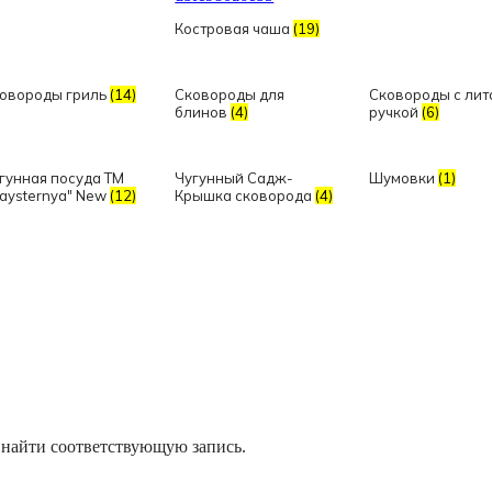
Костровая чаша
(19)
овороды гриль
(14)
Сковороды для
Сковороды с лит
блинов
(4)
ручкой
(6)
гунная посуда TM
Чугунный Садж-
Шумовки
(1)
aysternya" New
(12)
Крышка сковорода
(4)
 найти соответствующую запись.