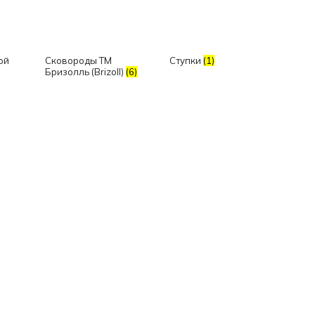
ой
Сковороды ТМ
Ступки
(1)
Бризолль (Brizoll)
(6)