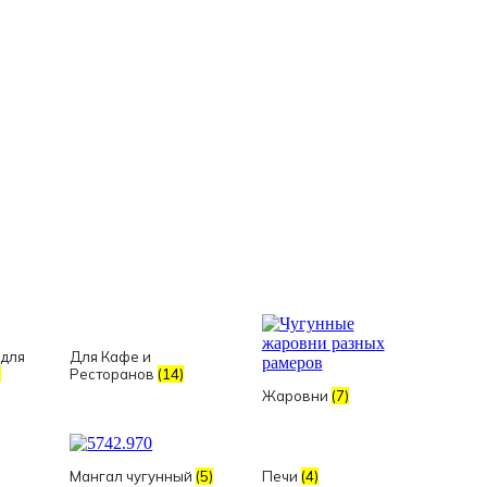
 для
Для Кафе и
)
Ресторанов
(14)
Жаровни
(7)
Мангал чугунный
(5)
Печи
(4)