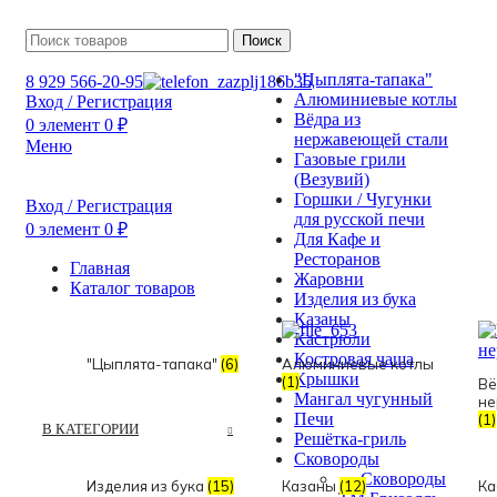
Поиск
"Цыплята-тапака"
8 929 566-20-95
Алюминиевые котлы
Вход / Регистрация
Вёдра из
0
элемент
0
₽
нержавеющей стали
Меню
Газовые грили
(Везувий)
Горшки / Чугунки
Вход / Регистрация
для русской печи
0
элемент
0
₽
Для Кафе и
Ресторанов
Главная
Жаровни
Каталог товаров
Изделия из бука
Казаны
Кастрюли
Костровая чаша
"Цыплята-тапака"
(6)
Алюминиевые котлы
Крышки
(1)
Вё
Мангал чугунный
не
Печи
(1)
В КАТЕГОРИИ
Решётка-гриль
Сковороды
Сковороды
Изделия из бука
(15)
Казаны
(12)
Ка