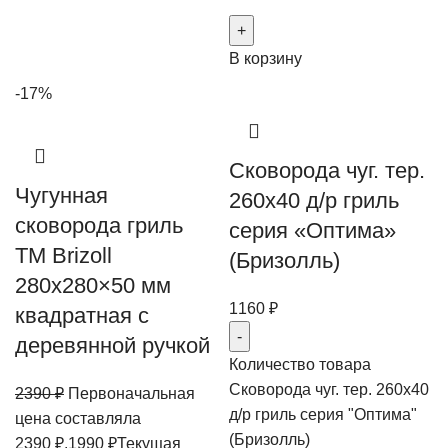
В корзину
-17%
Сковорода чуг. тер.
Чугунная
260х40 д/р гриль
сковорода гриль
серия «Оптима»
ТМ Brizoll
(Бризолль)
280х280×50 мм
1160
₽
квадратная с
деревянной ручкой
Количество товара
Сковорода чуг. тер. 260х40
2390
₽
Первоначальная
д/р гриль серия "Оптима"
цена составляла
(Бризолль)
2390 ₽.
1990
₽
Текущая