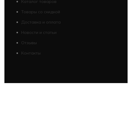
Каталог товаров
Товары со скидкой
Доставка и оплата
Новости и статьи
Отзывы
Контакты
Продолжая работу с сайтом, Вы разрешаете
использование cookie-файлов и передачу данных службам
веб-аналитики
Больше информации
Принять