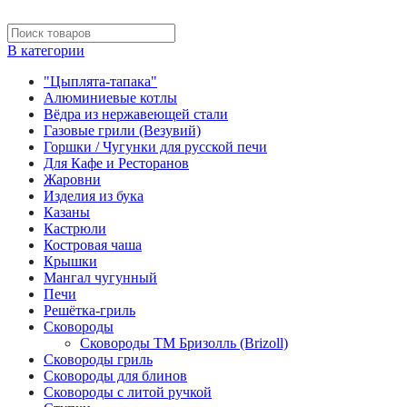
В категории
"Цыплята-тапака"
Алюминиевые котлы
Вёдра из нержавеющей стали
Газовые грили (Везувий)
Горшки / Чугунки для русской печи
Для Кафе и Ресторанов
Жаровни
Изделия из бука
Казаны
Кастрюли
Костровая чаша
Крышки
Мангал чугунный
Печи
Решётка-гриль
Сковороды
Сковороды ТМ Бризолль (Brizoll)
Сковороды гриль
Сковороды для блинов
Сковороды с литой ручкой