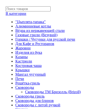
В категории
"Цыплята-тапака"
Алюминиевые котлы
Вёдра из нержавеющей стали
Газовые грили (Везувий)
Горшки / Чугунки для русской печи
Для Кафе и Ресторанов
Жаровни
Изделия из бука
Казаны
Кастрюли
Костровая чаша
Крышки
Мангал чугунный
Печи
Решётка-гриль
Сковороды
Сковороды ТМ Бризолль (Brizoll)
Сковороды гриль
Сковороды для блинов
Сковороды с литой ручкой