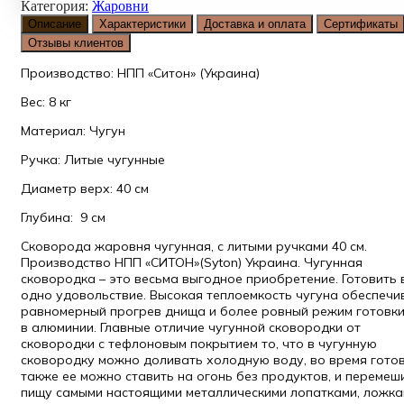
Категория:
Жаровни
Описание
Характеристики
Доставка и оплата
Сертификаты
Отзывы клиентов
Производство: НПП «Ситон» (Украина)
Вес: 8 кг
Материал: Чугун
Ручка: Литые чугунные
Диаметр верх: 40 см
Глубина: 9 см
Сковорода жаровня чугунная, с литыми ручками 40 см.
Производство НПП «СИТОН»(Syton) Украина. Чугунная
сковородка – это весьма выгодное приобретение. Готовить 
одно удовольствие. Высокая теплоемкость чугуна обеспечи
равномерный прогрев днища и более ровный режим готовки
в алюминии. Главные отличие чугунной сковородки от
сковородки с тефлоновым покрытием то, что в чугунную
сковородку можно доливать холодную воду, во время готов
также ее можно ставить на огонь без продуктов, и перемеш
пищу самыми настоящими металлическими лопатками, ложка