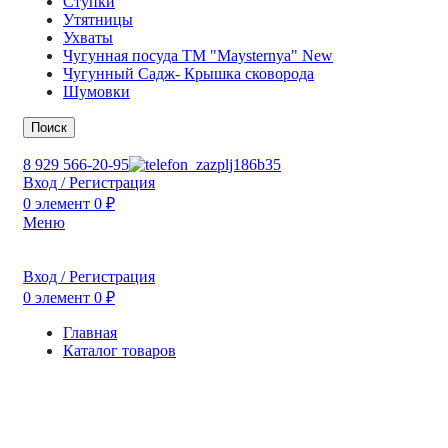
Ступки
Утятницы
Ухваты
Чугунная посуда TM "Maysternya" New
Чугунный Садж- Крышка сковорода
Шумовки
Поиск
8 929 566-20-95
Вход / Регистрация
0
элемент
0
₽
Меню
Вход / Регистрация
0
элемент
0
₽
Главная
Каталог товаров