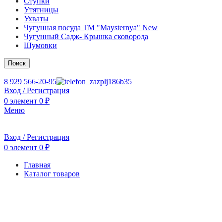
Ступки
Утятницы
Ухваты
Чугунная посуда TM "Maysternya" New
Чугунный Садж- Крышка сковорода
Шумовки
Поиск
8 929 566-20-95
Вход / Регистрация
0
элемент
0
₽
Меню
Вход / Регистрация
0
элемент
0
₽
Главная
Каталог товаров