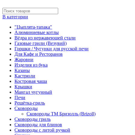
В категории
"Цыплята-тапака"
Алюминиевые котлы
Вёдра из нержавеющей стали
Газовые грили (Везувий)
Горшки / Чугунки для русской печи
Для Кафе и Ресторанов
Жаровни
Изделия из бука
Казаны
Кастрюли
Костровая чаша
Крышки
Мангал чугунный
Печи
Решётка-гриль
Сковороды
Сковороды ТМ Бризолль (Brizoll)
Сковороды гриль
Сковороды для блинов
Сковороды с литой ручкой