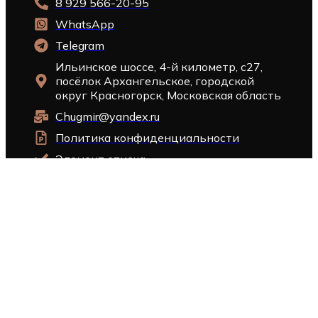
8 929 566-20-95
WhatsApp
Telegram
Ильинское шоссе, 4-й километр, с27,
посёлок Архангельское, городской
округ Красногорск, Московская область
Chugmir@yandex.ru
Политика конфиденциальности
Элемент списка
КАРТА САЙТА
Главная
Каталог товаров
Товары со скидкой
Доставка и оплата
Новости и статьи