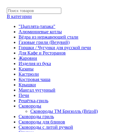
В категории
"Цыплята-тапака"
Алюминиевые котлы
Вёдра из нержавеющей стали
Газовые грили (Везувий)
Горшки / Чугунки для русской печи
Для Кафе и Ресторанов
Жаровни
Изделия из бука
Казаны
Кастрюли
Костровая чаша
Крышки
Мангал чугунный
Печи
Решётка-гриль
Сковороды
Сковороды ТМ Бризолль (Brizoll)
Сковороды гриль
Сковороды для блинов
Сковороды с литой ручкой