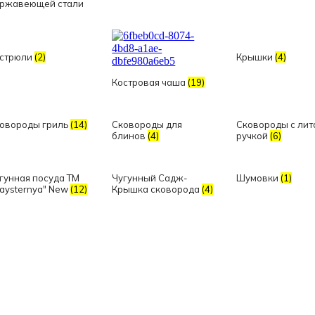
ржавеющей стали
стрюли
(2)
Крышки
(4)
Костровая чаша
(19)
овороды гриль
(14)
Сковороды для
Сковороды с лит
блинов
(4)
ручкой
(6)
гунная посуда TM
Чугунный Садж-
Шумовки
(1)
aysternya" New
(12)
Крышка сковорода
(4)