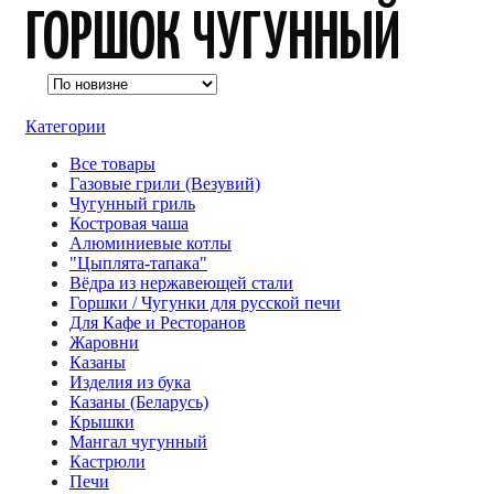
ГОРШОК ЧУГУННЫЙ
Категории
Все
товары
Газовые грили (Везувий)
Чугунный гриль
Костровая чаша
Алюминиевые котлы
"Цыплята-тапака"
Вёдра из нержавеющей стали
Горшки / Чугунки для русской печи
Для Кафе и Ресторанов
Жаровни
Казаны
Изделия из бука
Казаны (Беларусь)
Крышки
Мангал чугунный
Кастрюли
Печи