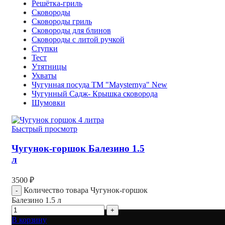
Решётка-гриль
Сковороды
Сковороды гриль
Сковороды для блинов
Сковороды с литой ручкой
Ступки
Тест
Утятницы
Ухваты
Чугунная посуда TM "Maysternya" New
Чугунный Садж- Крышка сковорода
Шумовки
Быстрый просмотр
Чугунок-горшок Балезино 1.5
л
3500
₽
Количество товара Чугунок-горшок
Балезино 1.5 л
В корзину