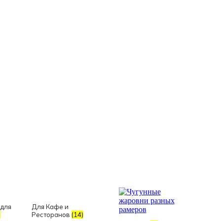
 для
Для Кафе и
)
Ресторанов
(14)