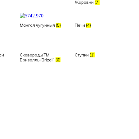
Жаровни
(7)
Мангал чугунный
(5)
Печи
(4)
ой
Сковороды ТМ
Ступки
(1)
Бризолль (Brizoll)
(6)