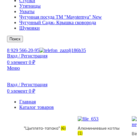
Ступки
Утятницы
Ухваты
Чугунная посуда TM "Maysternya" New
Чугунный Садж- Крышка сковорода
Шумовки
Поиск
8 929 566-20-95
Вход / Регистрация
0
элемент
0
₽
Меню
Вход / Регистрация
0
элемент
0
₽
Главная
Каталог товаров
"Цыплята-тапака"
(6)
Алюминиевые котлы
(1)
Вё