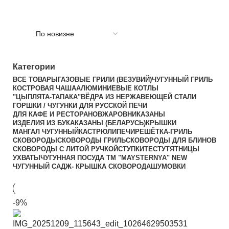
Категории
ВСЕ
ТОВАРЫ
ГАЗОВЫЕ ГРИЛИ (ВЕЗУВИЙ)
ЧУГУННЫЙ ГРИЛЬ
КОСТРОВАЯ ЧАША
АЛЮМИНИЕВЫЕ КОТЛЫ
"ЦЫПЛЯТА-ТАПАКА"
ВЁДРА ИЗ НЕРЖАВЕЮЩЕЙ СТАЛИ
ГОРШКИ / ЧУГУНКИ ДЛЯ РУССКОЙ ПЕЧИ
ДЛЯ КАФЕ И РЕСТОРАНОВ
ЖАРОВНИ
КАЗАНЫ
ИЗДЕЛИЯ ИЗ БУКА
КАЗАНЫ (БЕЛАРУСЬ)
КРЫШКИ
МАНГАЛ ЧУГУННЫЙ
КАСТРЮЛИ
ПЕЧИ
РЕШЁТКА-ГРИЛЬ
СКОВОРОДЫ
СКОВОРОДЫ ГРИЛЬ
СКОВОРОДЫ ДЛЯ БЛИНОВ
СКОВОРОДЫ С ЛИТОЙ РУЧКОЙ
СТУПКИ
ТЕСТ
УТЯТНИЦЫ
УХВАТЫ
ЧУГУННАЯ ПОСУДА TM "MAYSTERNYA" NEW
ЧУГУННЫЙ САДЖ- КРЫШКА СКОВОРОДА
ШУМОВКИ
-9%