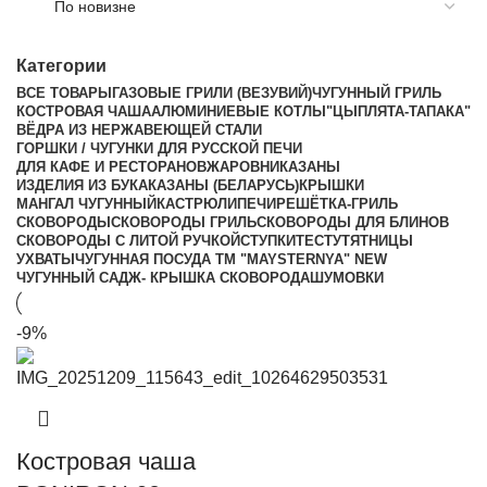
Категории
ВСЕ
ТОВАРЫ
ГАЗОВЫЕ ГРИЛИ (ВЕЗУВИЙ)
ЧУГУННЫЙ ГРИЛЬ
КОСТРОВАЯ ЧАША
АЛЮМИНИЕВЫЕ КОТЛЫ
"ЦЫПЛЯТА-ТАПАКА"
ВЁДРА ИЗ НЕРЖАВЕЮЩЕЙ СТАЛИ
ГОРШКИ / ЧУГУНКИ ДЛЯ РУССКОЙ ПЕЧИ
ДЛЯ КАФЕ И РЕСТОРАНОВ
ЖАРОВНИ
КАЗАНЫ
ИЗДЕЛИЯ ИЗ БУКА
КАЗАНЫ (БЕЛАРУСЬ)
КРЫШКИ
МАНГАЛ ЧУГУННЫЙ
КАСТРЮЛИ
ПЕЧИ
РЕШЁТКА-ГРИЛЬ
СКОВОРОДЫ
СКОВОРОДЫ ГРИЛЬ
СКОВОРОДЫ ДЛЯ БЛИНОВ
СКОВОРОДЫ С ЛИТОЙ РУЧКОЙ
СТУПКИ
ТЕСТ
УТЯТНИЦЫ
УХВАТЫ
ЧУГУННАЯ ПОСУДА TM "MAYSTERNYA" NEW
ЧУГУННЫЙ САДЖ- КРЫШКА СКОВОРОДА
ШУМОВКИ
-9%
Костровая чаша